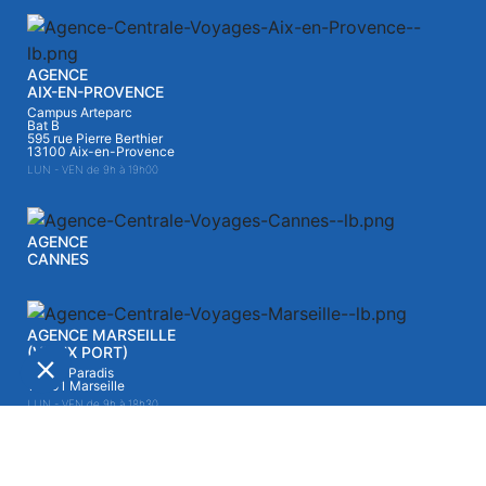
AGENCE
AIX-EN-PROVENCE
Campus Arteparc
Bat B
595 rue Pierre Berthier
13100 Aix-en-Provence
LUN - VEN de 9h à 19h00
AGENCE
CANNES
AGENCE MARSEILLE
(VIEUX PORT)
27 rue Paradis
13001 Marseille
LUN - VEN de 9h à 18h30
© 2021 Centrale Voyages |
Mentions légales
|
Politique de