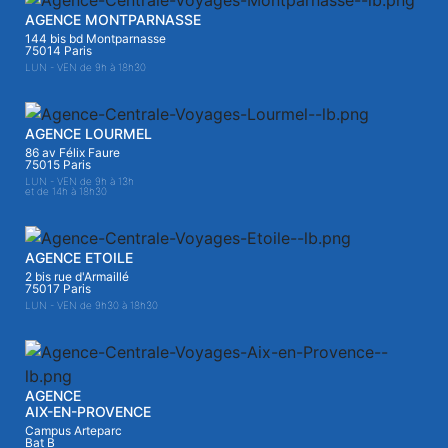
AGENCE MONTPARNASSE
144 bis bd Montparnasse
75014 Paris
LUN - VEN de 9h à 18h30
AGENCE LOURMEL
86 av Félix Faure
75015 Paris
LUN - VEN de 9h à 13h
et de 14h à 18h30
AGENCE ETOILE
2 bis rue d'Armaillé
75017 Paris
LUN - VEN de 9h30 à 18h30
AGENCE
AIX-EN-PROVENCE
Campus Arteparc
Bat B